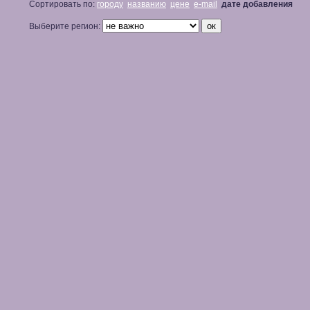
Сортировать по:
городу
названию
цене
e-mail
дате добавления
Выберите регион: