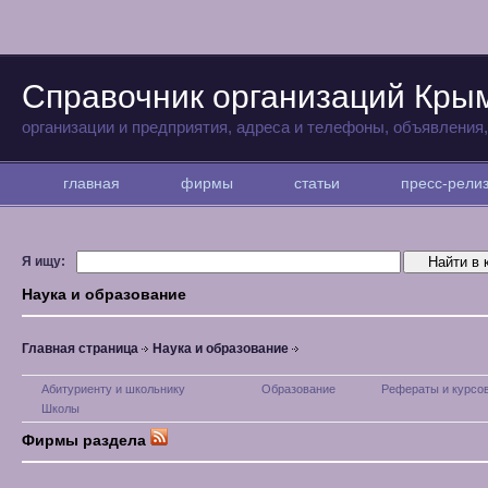
Справочник организаций Кры
организации и предприятия, адреса и телефоны, объявления
главная
фирмы
статьи
пресс-рел
Я ищу:
Наука и образование
Главная страница
Наука и образование
Абитуриенту и школьнику
Образование
Рефераты и курсо
Школы
Фирмы раздела