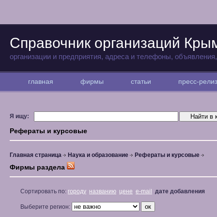
Справочник организаций Кры
организации и предприятия, адреса и телефоны, объявления
главная
фирмы
статьи
пресс-рел
Я ищу:
Рефераты и курсовые
Главная страница
Наука и образование
Рефераты и курсовые
Фирмы раздела
Сортировать по:
городу
названию
цене
e-mail
дате добавления
Выберите регион: