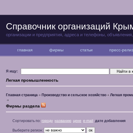
Справочник организаций Кры
организации и предприятия, адреса и телефоны, объявления
главная
фирмы
статьи
пресс-рел
Я ищу:
Легкая промышленность
Главная страница
Производство и сельское хозяйство
Легкая про
Фирмы раздела
Сортировать по:
городу
названию
цене
e-mail
дате добавления
Выберите регион: