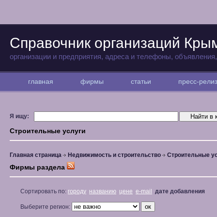
Справочник организаций Кры
организации и предприятия, адреса и телефоны, объявления
главная
фирмы
статьи
пресс-рел
Я ищу:
Строительные услуги
Главная страница
Недвижимость и строительство
Строительные у
Фирмы раздела
Сортировать по:
городу
названию
цене
e-mail
дате добавления
Выберите регион: