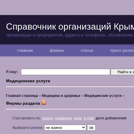
Справочник организаций Кры
организации и предприятия, адреса и телефоны, объявления
главная
фирмы
статьи
пресс-рел
Я ищу:
Медицинские услуги
Главная страница
Медицина и здоровье
Медицинские услуги
Фирмы раздела
Сортировать по:
городу
названию
цене
e-mail
дате добавления
Выберите регион: