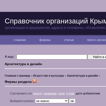
Справочник организаций Кры
организации и предприятия, адреса и телефоны, объявления
главная
фирмы
статьи
пресс-рел
Я ищу:
Архитектура и дизайн
Главная страница
Искусство и культура
Архитектура и дизайн
Фирмы раздела
Сортировать по:
городу
названию
цене
e-mail
дате добавления
Выберите регион: