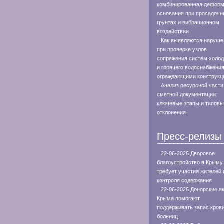
комбинированная дефор
основания при просадоч
грунтах и вибрационном
воздействии
Как выявляются наруше
при проверке узлов
сопряжения систем холод
и горячего водоснабжения
ограждающими конструкц
Анализ ресурсной части
сметной документации:
ключевые этапы и типов
отклонения
Пресс-релизы
22-06-2026 Дворовое
благоустройство в Крыму
требует участия жителей 
контроля содержания
22-06-2026 Донорские а
Крыма помогают
поддерживать запас кров
больниц