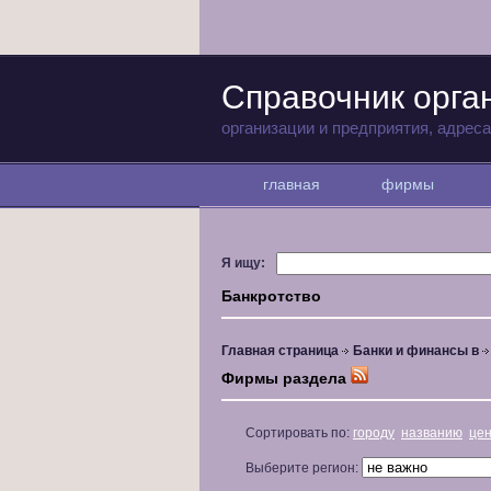
Справочник орга
организации и предприятия, адрес
главная
фирмы
Я ищу:
Банкротство
Главная страница
Банки и финансы в
Фирмы раздела
Сортировать по:
городу
названию
це
Выберите регион: