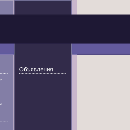
Объявления
У
м