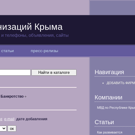
низаций Крыма
а и телефоны, объявления, сайты
статьи
пресс-релизы
Навигация
ДОБАВИТЬ ФИРМ
Компании
Банкротство
МВД по Республике Кры
не
e-mail
дате добавления
Статьи
Как развивается