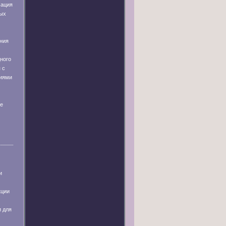
мация
ных
ния
ного
 с
иями
ые
и
кции
и для