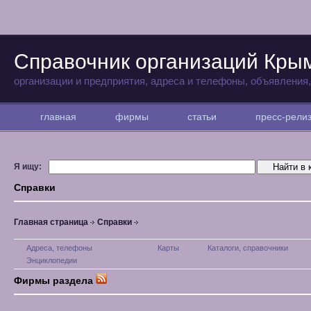
Справочник организаций Кры
организации и предприятия, адреса и телефоны, объявления
главная
фирмы
статьи
пресс-рел
Я ищу:
Справки
Главная страница
Справки
Адреса, телефоны
Карты
Каталоги, справочники
Энциклопедии
Фирмы раздела