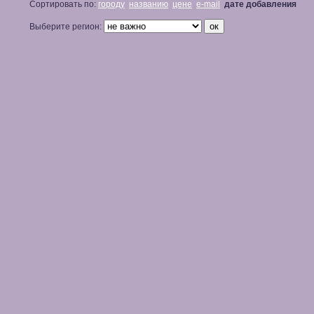
Сортировать по:
городу
названию
цене
e-mail
дате добавления
Выберите регион: