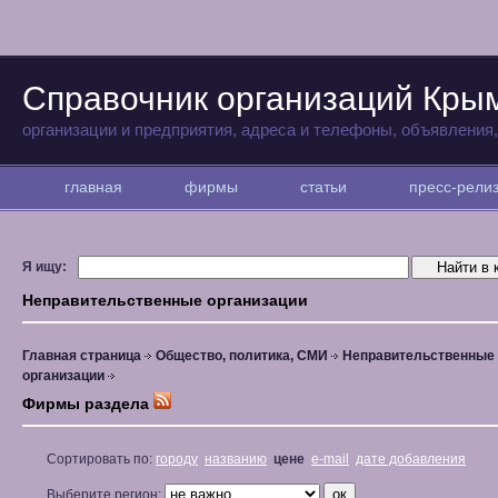
Справочник организаций Кры
организации и предприятия, адреса и телефоны, объявления
главная
фирмы
статьи
пресс-рел
Я ищу:
Неправительственные организации
Главная страница
Общество, политика, СМИ
Неправительственные
организации
Фирмы раздела
Сортировать по:
городу
названию
цене
e-mail
дате добавления
Выберите регион: